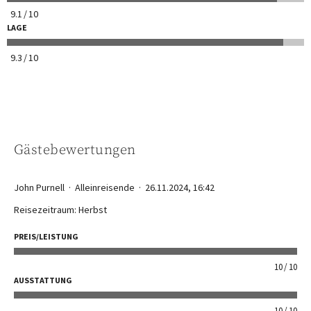
9.1
10
LAGE
9.3
10
Gästebewertungen
John Purnell
Alleinreisende
26.11.2024, 16:42
Reisezeitraum: Herbst
PREIS/LEISTUNG
10
10
AUSSTATTUNG
10
10