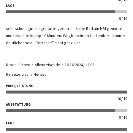
LAGE
9
10
sehr schön, gut ausgestattet, zentral – habe Rad am HBf gemietet
und brauchte knapp 10 Minuten. Wegbeschrieb für Lamberti könnte
deutlicher sein, “Terrasse” nicht ganz klar.
D. von Jüchen
Alleinreisende
10.10.2024, 12:08
Reisezeitraum: Herbst
PREIS/LEISTUNG
10
10
AUSSTATTUNG
9
10
LAGE