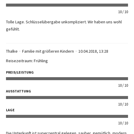
10
10
Tolle Lage. Schlüsselübergabe unkompliziert. Wir haben uns wohl
gefühlt.
Thalke
Familie mit größeren Kindern
10.04.2018, 13:28
Reisezeitraum: Frühling
PREIS/LEISTUNG
10
10
AUSSTATTUNG
10
10
LAGE
10
10
Die Unterkunft ist superzentral gelegen, sauber, gemütlich, modern.