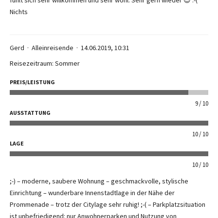
fühlt sich sehr willkommen und sehr wohl. Sehr gern wieder 😊 :-(
Nichts
Gerd
Alleinreisende
14.06.2019, 10:31
Reisezeitraum: Sommer
PREIS/LEISTUNG
9
10
AUSSTATTUNG
10
10
LAGE
10
10
;-) – moderne, saubere Wohnung – geschmackvolle, stylische
Einrichtung – wunderbare Innenstadtlage in der Nähe der
Prommenade – trotz der Citylage sehr ruhig! ;-( – Parkplatzsituation
ist unbefriedigend: nur Anwohnerparken und Nutzung von