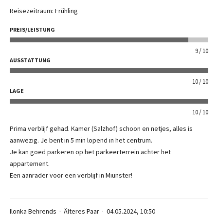
Reisezeitraum: Frühling
PREIS/LEISTUNG
9
10
AUSSTATTUNG
10
10
LAGE
10
10
Prima verblijf gehad. Kamer (Salzhof) schoon en netjes, alles is
aanwezig. Je bent in 5 min lopend in het centrum.
Je kan goed parkeren op het parkeerterrein achter het
appartement.
Een aanrader voor een verblijf in Miünster!
Ilonka Behrends
Älteres Paar
04.05.2024, 10:50