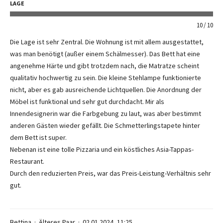
LAGE
10
10
Die Lage ist sehr Zentral. Die Wohnung ist mit allem ausgestattet,
was man benötigt (außer einem Schälmesser). Das Bett hat eine
angenehme Härte und gibt trotzdem nach, die Matratze scheint
qualitativ hochwertig zu sein. Die kleine Stehlampe funktionierte
nicht, aber es gab ausreichende Lichtquellen. Die Anordnung der
Möbel ist funktional und sehr gut durchdacht. Mir als
Innendesignerin war die Farbgebung zu laut, was aber bestimmt
anderen Gästen wieder gefällt. Die Schmetterlingstapete hinter
dem Bett ist super.
Nebenan ist eine tolle Pizzaria und ein köstliches Asia-Tappas-
Restaurant.
Durch den reduzierten Preis, war das Preis-Leistung-Verhältnis sehr
gut.
Bettina
Älteres Paar
02.01.2024, 11:25