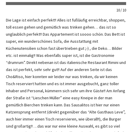
10
10
Die Lage ist einfach perfekt!! Alles ist fußläufig erreichbar, shoppen,
toll essen gehen und gemütlich was trinken gehen… das ist so
unglaublich perfekt!! Das Appartement ist soooo schön. Das Bett ist
super, ein wunderschönes Sofa, die Ausstattung mit
Küchenutensilien schon fast übertrieben gut ;-) , die Deko… Bilder
etc. ist einmalig!! Was ebenfalls super ist, ist die Gastronomie
“drumrum”. Direkt nebenan ist das italienische Restaurant Rimini und
das ist perfekt, sehr sehr gut!! Auf der anderen Seite ist das
Cho&Riso, hier konnten wir leider nur was trinken, da wir keinen
Tisch reserviert hatten und es ist immer ausgebucht, ganz toller
Inhaber und Personal, kümmern sich sehr um ihre Gäste!! Am Anfang
der Straße ist “Lieschen Müller” eine easy Kneipe in der man
gemütlich Bierchen trinken kann. Das Sausalitos ist hier nur einen
Katzensprung entfernt (direkt gegenüber das “Alte Gasthaus Leve”,
auch hier immer einen Tisch reservieren, wie überall!!), die Burger
sind großartig!! …das war nur eine kleine Auswahl, es gibt so viel